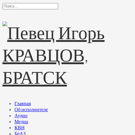
Главная
Об исполнителе
Аудио
Медиа
КВН
БрАЗ