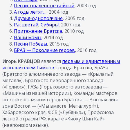
Песни, опаленные войной
, 2003 год
А годы летят…
, 2004 год
Друзья-однополчане
, 2005 год
Расцветай, Сибирь!
, 2007 год
Притяжение Братска
, 2010 год
Наши мамы
, 2014 год
Песни Победы
, 2015 год
БРАЗ — Поколение героев
, 2016 год
Игорь КРАВЦОВ
является
первым и единственным
исполнителем Гимнов
: города Братска, БрАЗа
(Братского алюминиевого завода — «Крылатый
металл»), Братского пивоваренного завода
(«Гелиос»), ГАЗа (Горьковского автозавода —
«Машины из нашей истории»), команды мастеров
по хоккею с мячом города Братска — Высшая лига
зона Восток — («Мы вместе, Металлург!»),
Хабаровского края, ФСБ («Лубянка»), Профсоюза
лесной отрасли РФ; карате «Киоку Шин Кай»
(на японском языке).