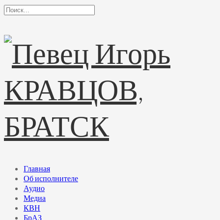
Главная
Об исполнителе
Аудио
Медиа
КВН
БрАЗ