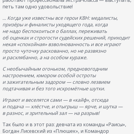
петь там одно удовольствие!
… Когда уже известны все герои КВН: медалисты,
призёры и финалисты уходящего года, когда
не надо беспокоиться о баллах, переживать
об оценках и строгости судейских решений, приходит
некая «спокойная» взволнованность и все играют
просто чуточку раскованно, но не развязно
и расхлябанно, а на особом кураже.
С необычайным огоньком, предновогодним
настроением, юмором особой остроты
и зажигательным задором — словно лезвием
подтачивая и без того искромётные шутки.
Играют и веселятся сами — в «кайф», отсюда
и подача — хлёстче, и отыгрыш — ярче, и шутка —
в разнос, и зрительный зал — на разрыв!
Так было и в этот раз: девчата из команды «Раисы»,
Богдан Лисевский из «Плюшек», и Командор