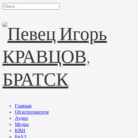
Главная
Об исполнителе
Аудио
Медиа
КВН
БрАЗ