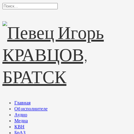
Главная
Об исполнителе
Аудио
Медиа
КВН
БрАЗ