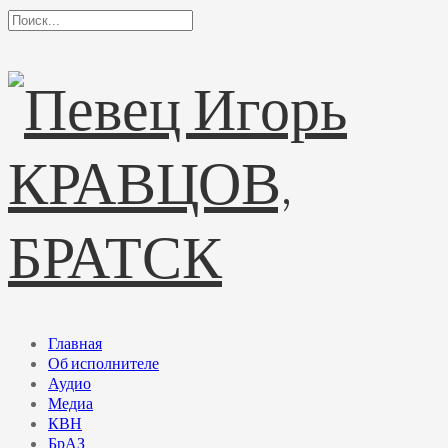
Главная
Об исполнителе
Аудио
Медиа
КВН
БрАЗ