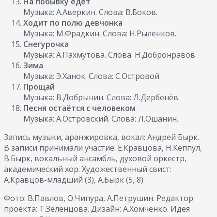
На побывку едет
Музыка: А.Аверкин. Слова: В.Боков.
Ходит по полю девчонка
Музыка: М.Фрадкин. Слова: Н.Рыленков.
Снегурочка
Музыка: А.Пахмутова. Слова: Н.Добронравов.
Зима
Музыка: Э.Ханок. Слова: С.Островой.
Прощай
Музыка: В.Добрынин. Слова: Л.Дербенёв.
Песня остаётся с человеком
Музыка: А.Островский. Слова: Л.Ошанин.
Запись музыки, аранжировка, вокал: Андрей Бырк.
В записи принимали участие: Е.Кравцова, Н.Кеппул,
В.Бырк, вокальный ансамбль, духовой оркестр,
академический хор. Художественный свист:
А.Кравцов-младший (3), А.Бырк (5, 8).
Фото: В.Павлов, О.Чипура, А.Петрушин. Редактор
проекта: Т.Зеленцова. Дизайн: А.Хомченко. Идея