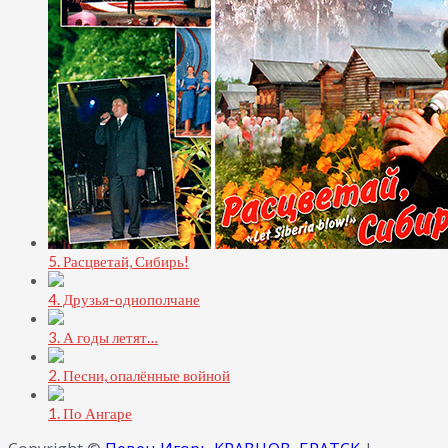
5. Расцветай, Сибирь!
4. Друзья-однополчане
3. А годы летят…
2. Песни, опалённые войной
1. По Ангаре