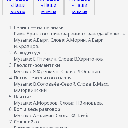
Гелиос — наше знамя!
Гимн Братского пивоваренного завода «Гелиос».
Музыка: А.Бырк. Слова: А.Морин, А.Бырк,
И.Кравцов.
А люди едут…
Музыка: Е.Птичкин. Слова: В.Харитонов.
Геологи-романтики
Музыка: Я.Френкель. Слова: Л.Ошанин.
Песня неженатого парня
Музыка: В.Соловьёв-Седой. Слова: В.Масс,
М.Червинский.
Платье
Музыка: А.Морозов. Слова: Н.Зиновьев.
Вот и весь разговор
Музыка: А.Экимян. Слова: Ф.Лаубе.
Соловейко
Русская народная песня.