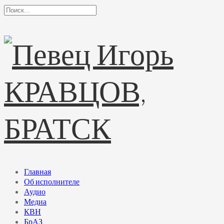
Главная
Об исполнителе
Аудио
Медиа
КВН
БрАЗ