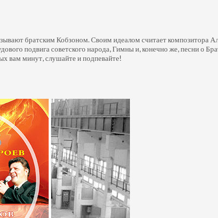
азывают братским Кобзоном. Своим идеалом считает композитора А
рудового подвига советского народа, Гимны и, конечно же, песни о 
х вам минут, слушайте и подпевайте!