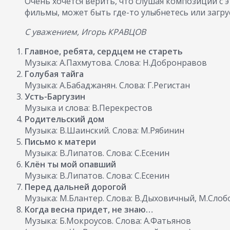
Очень хочется верить, что слушая композиции с 
фильмы, может быть где-то улыбнетесь или загрус
С уважением, Игорь КРАВЦОВ
Главное, ребята, сердцем не стареть
Музыка: А.Пахмутова. Слова: Н.Добронравов
Голубая тайга
Музыка: А.Бабаджанян. Слова: Г.Регистан
Усть-Баргузин
Музыка и слова: В.Перекрестов
Родительский дом
Музыка: В.Шаинский. Слова: М.Рябинин
Письмо к матери
Музыка: В.Липатов. Слова: С.Есенин
Клён ты мой опавший
Музыка: В.Липатов. Слова: С.Есенин
Перед дальней дорогой
Музыка: М.Блантер. Слова: В.Дыховичный, М.Слоб
Когда весна придет, не знаю…
Музыка: Б.Мокроусов. Слова: А.Фатьянов