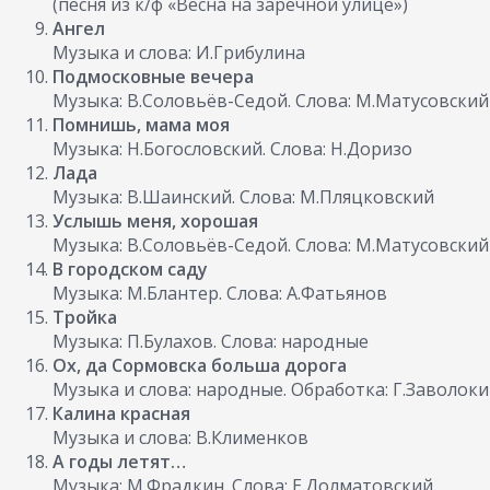
(песня из к/ф «Весна на заречной улице»)
Ангел
Музыка и слова: И.Грибулина
Подмосковные вечера
Музыка: В.Соловьёв-Седой. Слова: М.Матусовский
Помнишь, мама моя
Музыка: Н.Богословский. Слова: Н.Доризо
Лада
Музыка: В.Шаинский. Слова: М.Пляцковский
Услышь меня, хорошая
Музыка: В.Соловьёв-Седой. Слова: М.Матусовский
В городском саду
Музыка: М.Блантер. Слова: А.Фатьянов
Тройка
Музыка: П.Булахов. Слова: народные
Ох, да Сормовска больша дорога
Музыка и слова: народные. Обработка: Г.Заволок
Калина красная
Музыка и слова: В.Клименков
А годы летят…
Музыка: М.Фрадкин. Слова: Е.Долматовский