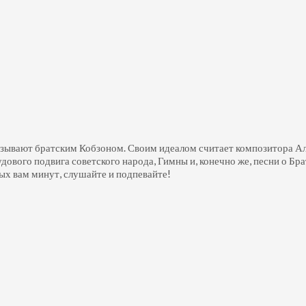
азывают братским Кобзоном. Своим идеалом считает композитора А
рудового подвига советского народа, Гимны и, конечно же, песни о 
х вам минут, слушайте и подпевайте!