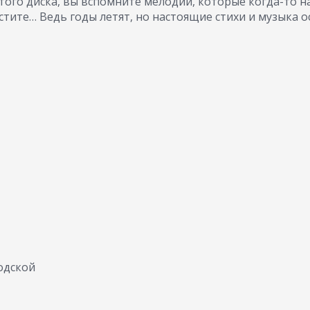
этого диска, вы вспомните мелодии, которые когда-то 
тите… Ведь годы летят, но настоящие стихи и музыка о
одской