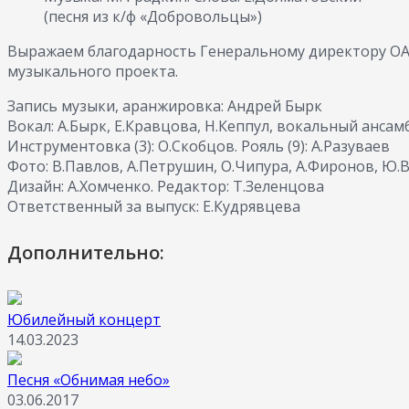
(песня из к/ф «Добровольцы»)
Выражаем благодарность Генеральному директору ОА
музыкального проекта.
Запись музыки, аранжировка: Андрей Бырк
Вокал: А.Бырк, Е.Кравцова, Н.Кеппул, вокальный ансам
Инструментовка (3): О.Скобцов. Рояль (9): А.Разуваев
Фото: В.Павлов, А.Петрушин, О.Чипура, А.Фиронов, Ю
Дизайн: А.Хомченко. Редактор: Т.Зеленцова
Ответственный за выпуск: Е.Кудрявцева
Дополнительно:
Юбилейный концерт
14.03.2023
Песня «Обнимая небо»
03.06.2017