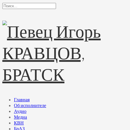
Главная
Об исполнителе
Аудио
Медиа
КВН
БрАЗ