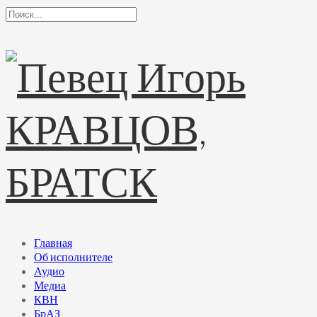
Главная
Об исполнителе
Аудио
Медиа
КВН
БрАЗ