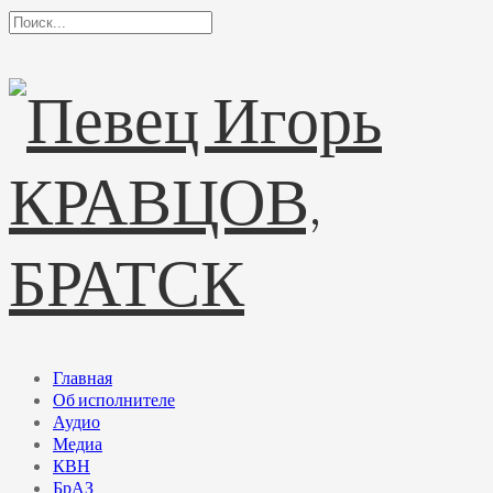
Главная
Об исполнителе
Аудио
Медиа
КВН
БрАЗ