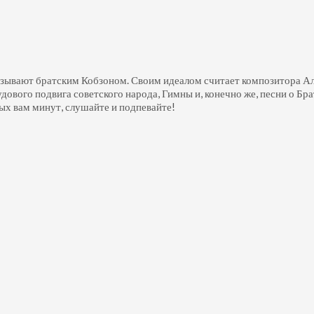
азывают братским Кобзоном. Своим идеалом считает композитора А
рудового подвига советского народа, Гимны и, конечно же, песни о 
х вам минут, слушайте и подпевайте!