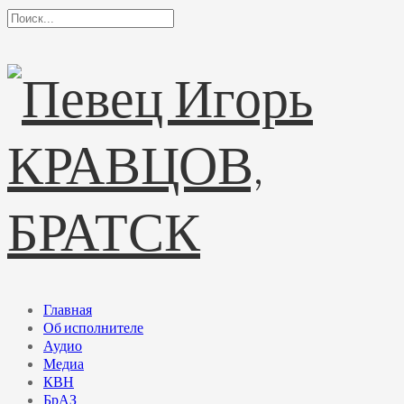
Главная
Об исполнителе
Аудио
Медиа
КВН
БрАЗ