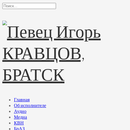
Главная
Об исполнителе
Аудио
Медиа
КВН
БрАЗ