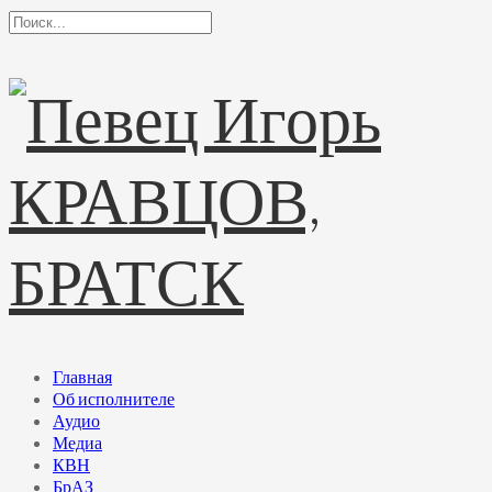
Главная
Об исполнителе
Аудио
Медиа
КВН
БрАЗ