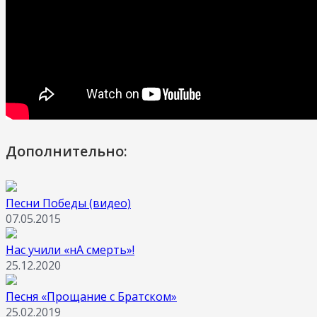
Дополнительно:
Песни Победы (видео)
07.05.2015
Нас учили «нА смерть»!
25.12.2020
Песня «Прощание с Братском»
25.02.2019