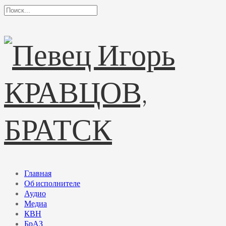
Главная
Об исполнителе
Аудио
Медиа
КВН
БрАЗ