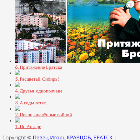
6. Притяжение Братска
5. Расцветай, Сибирь!
4. Друзья-однополчане
3. А годы летят…
2. Песни, опалённые войной
1. По Ангаре
Copyright ©
Певец Игорь КРАВЦОВ, БРАТСК
|