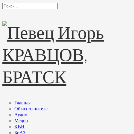
Главная
Об исполнителе
Аудио
Медиа
КВН
БрАЗ