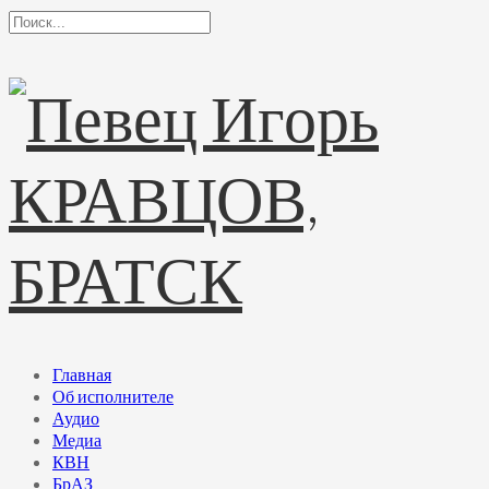
Главная
Об исполнителе
Аудио
Медиа
КВН
БрАЗ