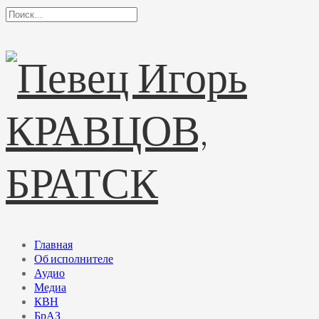
Главная
Об исполнителе
Аудио
Медиа
КВН
БрАЗ