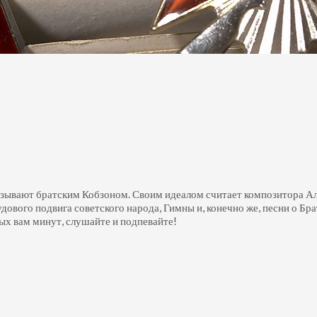
азывают братским Кобзоном. Своим идеалом считает композитора А
рудового подвига советского народа, Гимны и, конечно же, песни о 
х вам минут, слушайте и подпевайте!