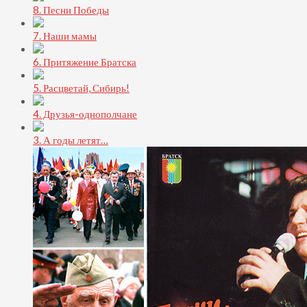
8. Песни Победы
7. Наши мамы
6. Притяжение Братска
5. Расцветай, Сибирь!
4. Друзья-однополчане
3. А годы летят…