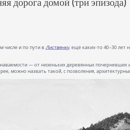
няя дорога домой (три эпизода)
 числе и по пути в
Листвянку
, ещё каких-то 40–30 лет
наваемости — от низеньких деревянных почерневших из
ее, можно назвать такой, с позволения, архитектурный 