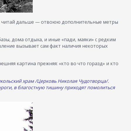
/и, читай дальше — отвоюю дополнительные метры
зы, дома отдыха, и иные «пади, маяки» с редким
ивление вызывает сам факт наличия некоторых
ешняя картина прежняя: «кто во что горазд» и кто
икольский храм /Церковь Николая Чудотворца/.
ороги, в благостную тишину приходят помолиться