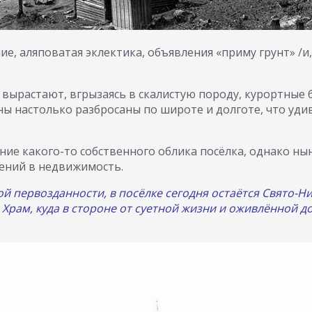
ие, аляповатая эклектика, объявления «приму грунт» 
ырастают, вгрызаясь в скалистую породу, курортные ба
ены настолько разбросаны по широте и долготе, что уд
ие какого-то собственного облика посёлка, однако нын
ений в недвижимость.
й первозданности, в посёлке сегодня остаётся Свято-Н
рам, куда в стороне от суетной жизни и оживлённой д