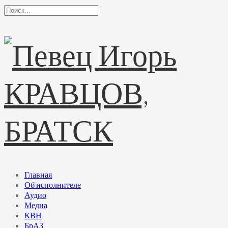
Главная
Об исполнителе
Аудио
Медиа
КВН
БрАЗ